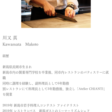
川又 真
Kawamata Makoto
経歴
新潟県長岡市生まれ
新潟市内の製菓専門学校を卒業後、同市内レストランのパティスリーに就
職
同時に調理を経験し、副料理長として6年勤務
別レストランにて料理長として3年勤務後、独立し「Atelier CHIANTI」
を開業
2019年 新潟市若手料理人コンテスト ファイナリスト
2019年 レストランバス 新潟ガストのミーツーリズムシェフ