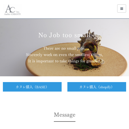
No Job too small
There are no small jobs.
Sincerely work on even the smallest things,
It is important to take things for granted.
カヌレ購入（BASE）
カヌレ購入（shopify）
Message